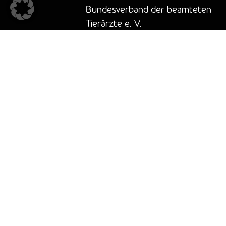
Bundesverband der beamteten
Tierärzte e. V.
In der Au 1
96260 Weismain
Tel.: 0951/ 97458737
E-Mail: info@amtstierarzt.de
©2023 Bbt e.V. I Made with ♥ and