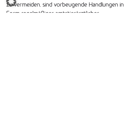
zu vermeiden, sind vorbeugende Handlungen in
Form regelmäßiger amtstierärztlicher
Überprüfungen landwirtschaftlicher Betriebe und
des internationalen und nationalen Tierverkehrs
sowie ein effektives und schnelles Handeln der
zuständigen Veterinärbehörden im Falle eines
Tierseuchenausbruches erforderlich. Zur
vorbeugenden Tierseuchenbekämpfung zählt auch
die sichere und geregelte Beseitigung von
Tierkörpern und Schlachtabfällen in
Tierkörperbeseitigungsanstalten, die ebenso wie
Biogasanlagen der amtstierärztlichen
Überwachung unterliegen.