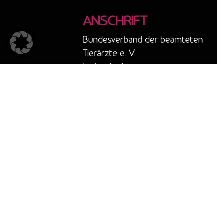
ANSCHRIFT
Bundesverband der beamteten
Tierärzte e. V.
In der Au 1
96260 Weismain
Tel.: 0951/ 97458737
E-Mail: info@amtstierarzt.de
©2023 Bbt e.V. I Made with ♥ and