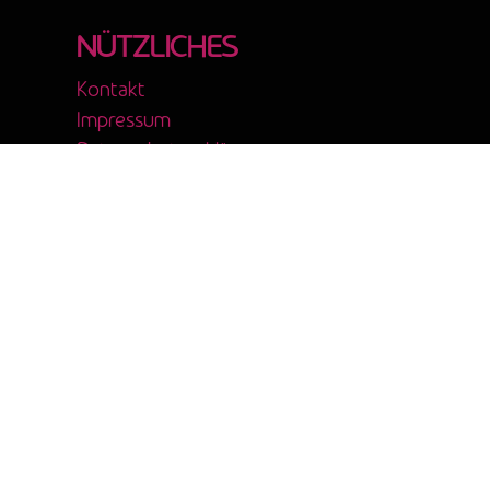
NÜTZLICHES
©2024 Bbt e.V. I Made with ♥ and
by msisdesign.
Kontakt
Impressum
Datenschutzerklärung
by msisdesign.