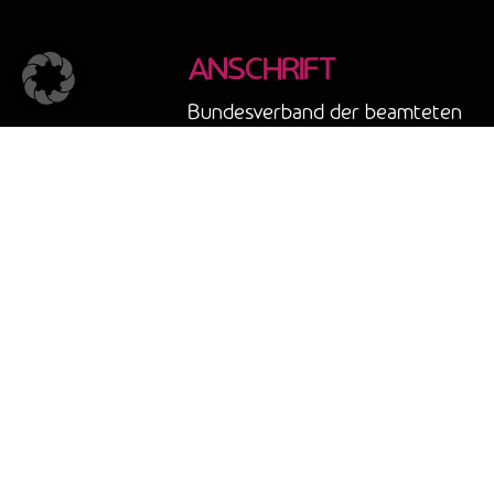
ANSCHRIFT
Bundesverband der beamteten
Tierärzte e. V.
In der Au 1
96260 Weismain
Tel.: 0951/ 97458737
E-Mail: info@amtstierarzt.de
©2023 Bbt e.V. I Made with ♥ and