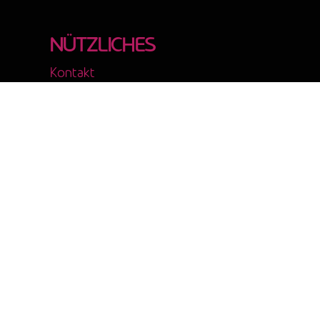
©2024 Bbt e.V. I Made with ♥ and
by msisdesign.
NÜTZLICHES
Kontakt
Impressum
Datenschutzerklärung
by msisdesign.