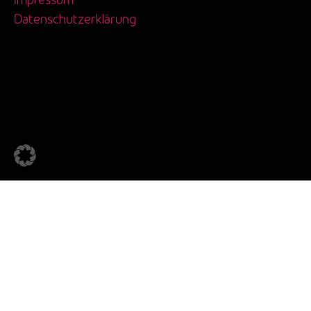
Datenschutzerklärung
©2023 Bbt e.V. I Made with ♥ and
by