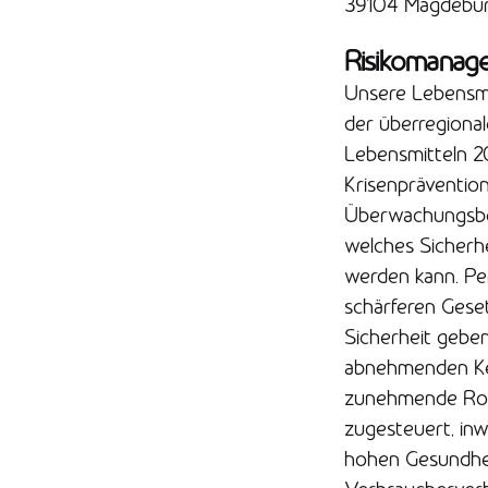
39104 Magdebu
Risikomanage
Unsere Lebensmit
der überregional
Lebensmitteln 20
Krisenpräventio
Überwachungsbeh
welches Sicherhe
werden kann. P
schärferen Geset
Sicherheit geben
abnehmenden Ke
zunehmende Roll
zugesteuert, inw
hohen Gesundhei