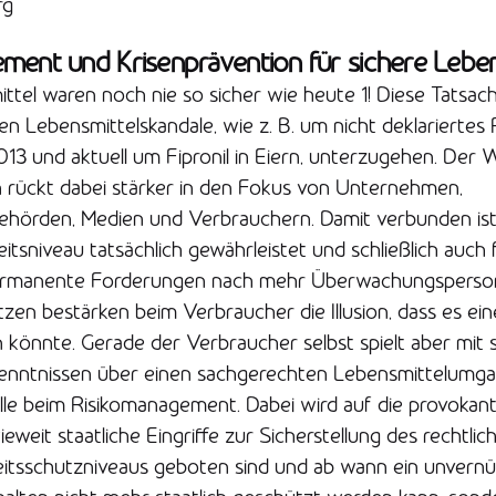
rg
ment und Krisenprävention für sichere Leben
tel waren noch nie so sicher wie heute 1! Diese Tatsac
en Lebensmittelskandale, wie z. B. um nicht deklariertes P
13 und aktuell um Fipronil in Eiern, unterzugehen. Der
n rückt dabei stärker in den Fokus von Unternehmen,
örden, Medien und Verbrauchern. Damit verbunden ist 
itsniveau tatsächlich gewährleistet und schließlich auch f
ermanente Forderungen nach mehr Überwachungsperso
zen bestärken beim Verbraucher die Illusion, dass es ein
 könnte. Gerade der Verbraucher selbst spielt aber mit s
nntnissen über einen sachgerechten Lebensmittelumga
e beim Risikomanagement. Dabei wird auf die provokan
ieweit staatliche Eingriffe zur Sicherstellung des rechtl
tsschutzniveaus geboten sind und ab wann ein unvernü