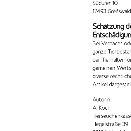
Südufer 10
17493 Greifswald
Schätzung d
Entschädigun
Bei Verdacht od
ganze Tierbestä
der Tierhalter f
gemeinen Werts 
diverse rechtlic
Artikel dargestel
Autorin:
A. Koch
Tierseuchenkass
Hegelstraße 39