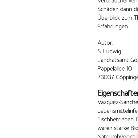
Verbraucherverh
Schäden dann den
Überblick zum T
Erfahrungen.
Autor:
S. Ludwig
Landratsamt Gö
Pappelallee 10
73037 Göpping
Eigenschafte
Vazquez-Sanchez 
Lebensmittelinfe
Fischbetrieben.
waren starke Bio
Natriumhypochlo