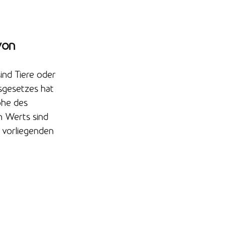
von
ind Tiere oder
sgesetzes hat
öhe des
n Werts sind
m vorliegenden