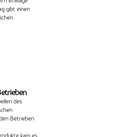
ern etwaige
g gibt einen
ichen
Betrieben
ellen des
ischen
 den Betrieben
produkte kam es