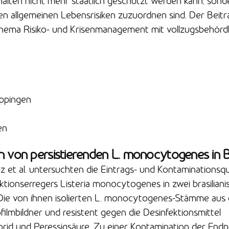
alten nicht mehr staatlich geschützt werden kann, sond
 allgemeinen Lebensrisiken zuzuordnen sind. Der Beitra
hema Risiko- und Krisenmanagement mit vollzugsbehördl
ppingen
en
n von persistierenden L. monocytogenes in 
et al. untersuchten die Eintrags- und Kontaminationsqu
ktionserregers Listeria monocytogenes in zwei brasilian
 Die von ihnen isolierten L. monocytogenes-Stämme aus
filmbildner und resistent gegen die Desinfektionsmittel
rid und Peressigsäure. Zu einer Kontamination der End