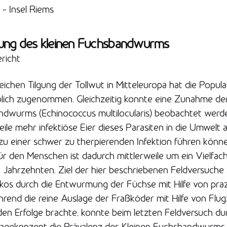
 – Insel Riems
ung des kleinen Fuchsbandwurms
richt
eichen Tilgung der Tollwut in Mitteleuropa hat die Popula
lich zugenommen. Gleichzeitig konnte eine Zunahme der
ndwurms (Echinococcus multilocularis) beobachtet werd
ile mehr infektiöse Eier dieses Parasiten in die Umwelt 
u einer schwer zu therpierenden Infektion führen könne
 für den Menschen ist dadurch mittlerweile um ein Vielfac
 Jahrzehnten. Ziel der hier beschriebenen Feldversuche
sikos durch die Entwurmung der Füchse mit Hilfe von praz
rend die reine Auslage der Fraßköder mit Hilfe von Flu
den Erfolge brachte, konnte beim letzten Feldversuch du
slagekonzept die Prävalenz des Kleinen Fuchsbandwurms 