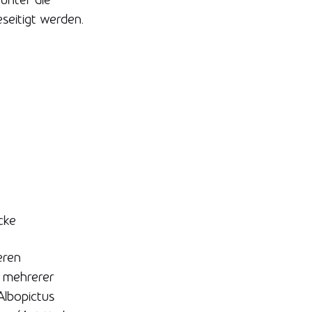
seitigt werden.
cke
eren
g mehrerer
Albopictus