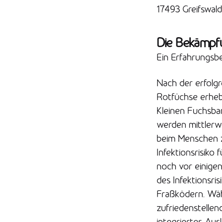
17493 Greifswald
Die Bekämpf
Ein Erfahrungsbe
Nach der erfolgr
Rotfüchse erheb
Kleinen Fuchsba
werden mittlerwe
beim Menschen z
Infektionsrisiko
noch vor einigen
des Infektionsri
Fraßködern. Wäh
zufriedenstellen
integriertes Au