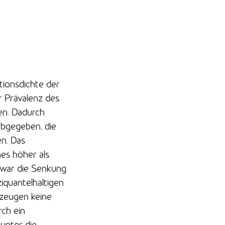
tionsdichte der
 Prävalenz des
en. Dadurch
abgegeben, die
n. Das
hes höher als
 war die Senkung
iquantelhaltigen
gzeugen keine
rch ein
unter die