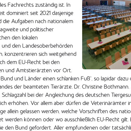
s Fachrechts zuständig ist. In
it dominiert seit 2021 dasjenige
 die Aufgaben nach nationalem
agweite und politischer
hen den lokalen
n und den Landesoberbehörden
n, konzentrieren sich weitgehend
ach dem EU-Recht bei den
en und Amtstierärzten vor Ort.
Bund und Länder einen schlanken Fuß“, so lapidar dazu d
ndes der beamteten Tierärzte, Dr. Christine Bothmann.
Schlagzahl bei der Angleichung des deutschen Tiergesu
ich erhöhen. Vor allem aber dürfen die Veterinärämter 
age allein gelassen werden, welche Vorschriften des nati
 werden können oder wo ausschließlich EU-Recht gilt. H
nie den Bund gefordert. Aller empfundenen oder tatsächl