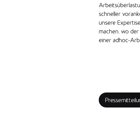
Arbeitsüberlast
schneller vorank
unsere Expertis
machen, wo der S
einer adhoc-Arb
Pressemitteilu