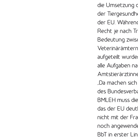
die Umsetzung de
der Tiergesundhe
der EU. Während
Recht je nach Tr
Bedeutung zwisc
Veterinärämter
aufgeteilt wurde
alle Aufgaben n
Amtstierärztinn
„Da machen sich 
des Bundesverba
BMLEH muss die 
das der EU deutl
nicht mit der Fr
noch angewendet
BbT in erster Li