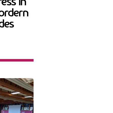
ress in
fordern
des