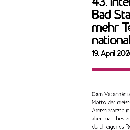
43. Int
Bad Sta
mehr T
nationa
19. April 20
Dem Veterinär is
Motto der meist
Amtstierärzte in 
aber manches zu
durch eigenes R